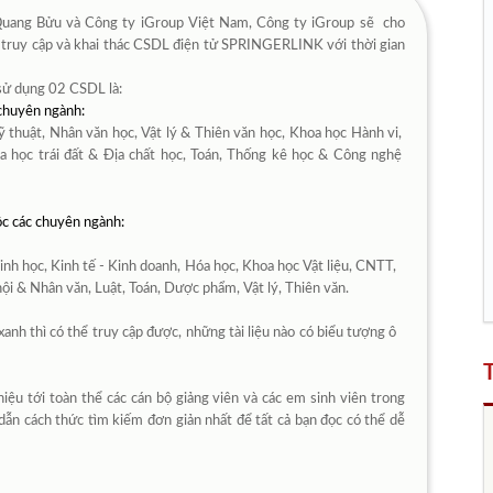
Quang Bửu và Công ty iGroup Việt Nam, Công ty iGroup sẽ cho
truy cập và khai thác CSDL điện tử SPRINGERLINK với thời gian
 dụng 02 CSDL là:
chuyên ngành:
ỹ thuật, Nhân văn học, Vật lý & Thiên văn học, Khoa học Hành vi,
a học trái đất & Địa chất học, Toán, Thống kê học & Công nghệ
ộc các chuyên ngành:
Sinh học, Kinh tế - Kinh doanh, Hóa học, Khoa học Vật liệu, CNTT,
hội & Nhân văn, Luật, Toán, Dược phẩm, Vật lý, Thiên văn.
thì có thể truy cập được, những tài liệu nào có biểu tượng ô
iệu tới toàn thể các cán bộ giảng viên và các em sinh viên trong
ẫn cách thức tìm kiếm đơn giản nhất để tất cả bạn đọc có thể dễ