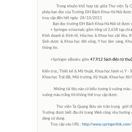
Trong khuôn khổ hợp tác giữa Thư viện Tạ 
phép bạn đọc của Trường ĐH Bách Khoa Hà Nội được 
truy cập đến hết ngày
28/10/2011
Bạn đọc trường ĐH Bách Khoa Hà Nội sẽ được sử
+ Springer eJournals
: gồm tổng số 2,638 tạp chí
Kinh doanh & Kinh tế, Hóa học & Khoa học vật liệu, K
Sinh dược & Khoa học đời sống, Y học lâm sàng, Kho
.
thông tin
+Springer eBooks:
gồm
47,912 Sách điện tử thu
Kiến trúc, Thiết kế & Mỹ thuật, Khoa học hành vi, Y - 
Khoa học Trái đất, Môi trường, Kỹ thuật, Khoa học Xã 
Những tài liệu nào có biểu tượng ô vuông màu xanh 
vuông màu trắng thì không thể truy cập được.
Thư viện Tạ Quang Bửu xin trân trọng giới th
Trường được biết địa chỉ trang Web cũng như hướng d
dàng sử dụng.
Truy cập vào URL
:
http://www.springerlink.com/