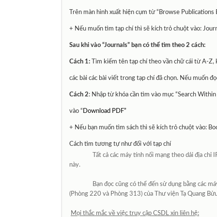
Trên màn hình xuất hiện cụm từ “
Browse Publications
+ Nếu muốn tìm tạp chí thì sẽ kích trỏ chuột vào
: Jour
Sau khi vào “Journals” bạn có thể tìm theo 2 cách:
Cách 1:
Tìm kiếm tên tạp chí theo vần chữ cái từ A-Z, k
các bài các bài viết trong tạp chí đã chọn. Nếu muốn đọ
Cách 2
: Nhập từ khóa cần tìm vào mục
“Search Within 
vào
“
Download PDF”
+ Nếu bạn muốn tìm sách thì sẽ kích trỏ chuột vào
: Bo
Cách tìm tương tự như đối với tạp chí
Tất cả các máy tính nối mạng theo dải địa chỉ
này.
Bạn đọc cũng có thể đến sử dụng bằng các máy
(Phòng 220 và Phòng 313) của Thư viện Tạ Quang Bửu
Mọi thắc mắc về việc truy cập CSDL xin liên hệ: