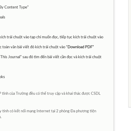
 By Content Type”
nals
ích trái chuột vào tạp chí muốn đọc, tiếp tục kích trái chuột vào
c toàn văn bài viết đó kích trái chuột vào
“
Download PDF”
This Journal”
sau đó tìm đến bài viết cần đọc và kích trái chuột
oks
 IP tĩnh của Trường đều có thể truy cập và khai thác được CSDL
 tính có kết nối mạng Internet tại 2 phòng Đa phương tiện
.