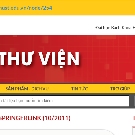
y.hust.edu.vn/node/254
Đại học Bách Khoa 
SẢN PHẨM - DỊCH VỤ
TIN TỨC
TRỢ GIÚP
L SPRINGERLINK (10/2011)
T