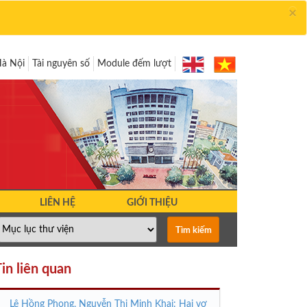
×
Hà Nội
Tài nguyên số
Module đếm lượt
LIÊN HỆ
GIỚI THIỆU
in liên quan
Lê Hồng Phong, Nguyễn Thị Minh Khai: Hai vợ