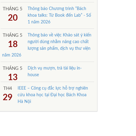
THÁNG 5
Thông báo Chương trình “Bách
khoa talks: Từ Book đến Lab” - Số
20
1 năm 2026
THÁNG 5
Thông báo về việc Khảo sát ý kiến
người dùng nhằm nâng cao chất
18
lượng sản phẩm, dịch vụ thư viện
năm 2026
THÁNG 5
Dịch vụ mượn, trả tài liệu in-
house
13
TH4
IEEE – Công cụ đắc lực hỗ trợ nghiên
cứu khoa học tại Đại học Bách Khoa
29
Hà Nội