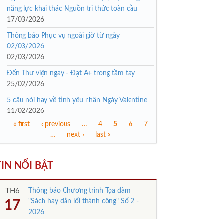
năng lực khai thác Nguồn tri thức toàn cầu
17/03/2026
Thông báo Phục vụ ngoài giờ từ ngày
02/03/2026
02/03/2026
Đến Thư viện ngay - Đạt A+ trong tầm tay
25/02/2026
5 câu nói hay về tình yêu nhân Ngày Valentine
11/02/2026
« first
‹ previous
…
4
5
6
7
Trang
…
next ›
last »
TIN NỔI BẬT
TH6
Thông báo Chương trình Tọa đàm
"Sách hay dẫn lối thành công" Số 2 -
17
2026