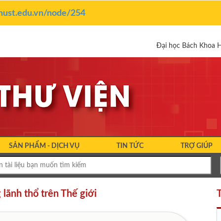
y.hust.edu.vn/node/254
Đại học Bách Khoa 
SẢN PHẨM - DỊCH VỤ
TIN TỨC
TRỢ GIÚP
 lãnh thổ trên Thế giới
T