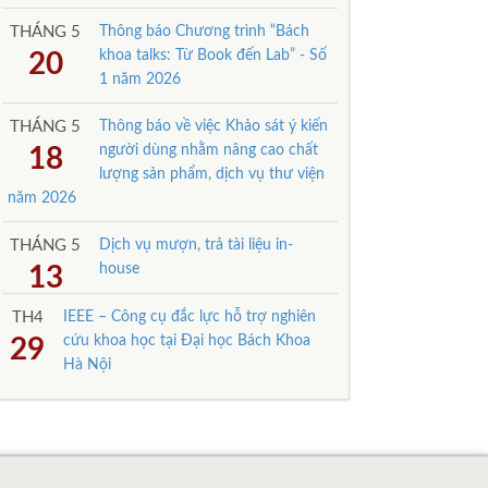
THÁNG 5
Thông báo Chương trình “Bách
khoa talks: Từ Book đến Lab” - Số
20
1 năm 2026
THÁNG 5
Thông báo về việc Khảo sát ý kiến
người dùng nhằm nâng cao chất
18
lượng sản phẩm, dịch vụ thư viện
năm 2026
THÁNG 5
Dịch vụ mượn, trả tài liệu in-
house
13
TH4
IEEE – Công cụ đắc lực hỗ trợ nghiên
cứu khoa học tại Đại học Bách Khoa
29
Hà Nội