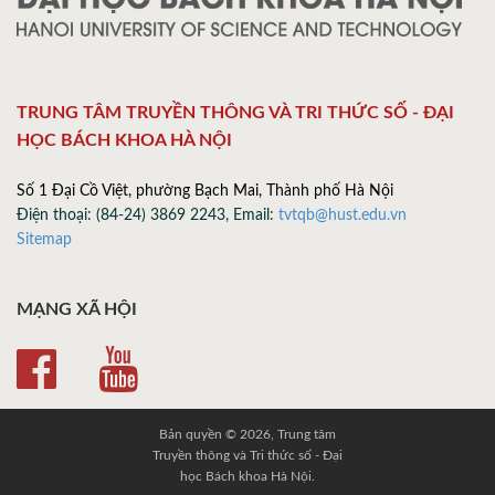
TRUNG TÂM TRUYỀN THÔNG VÀ TRI THỨC SỐ - ĐẠI
HỌC BÁCH KHOA HÀ NỘI
Số 1 Đại Cồ Việt, phường Bạch Mai, Thành phố Hà Nội
Điện thoại: (84-24) 3869 2243, Email:
tvtqb@hust.edu.vn
Sitemap
MẠNG XÃ HỘI
Bản quyền © 2026, Trung tâm
Truyền thông và Tri thức số - Đại
học Bách khoa Hà Nội.