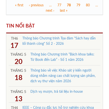
« first
‹ previous
…
77
78
79
80
…
Trang
next ›
last »
TIN NỔI BẬT
TH6
Thông báo Chương trình Tọa đàm "Sách hay dẫn
lối thành công" Số 2 - 2026
17
THÁNG 5
Thông báo Chương trình “Bách khoa talks:
Từ Book đến Lab” - Số 1 năm 2026
20
THÁNG 5
Thông báo về việc Khảo sát ý kiến người
dùng nhằm nâng cao chất lượng sản phẩm,
18
dịch vụ thư viện năm 2026
THÁNG 5
Dịch vụ mượn, trả tài liệu in-house
13
TH4
IEEE – Công cụ đắc lực hỗ trợ nghiên cứu khoa