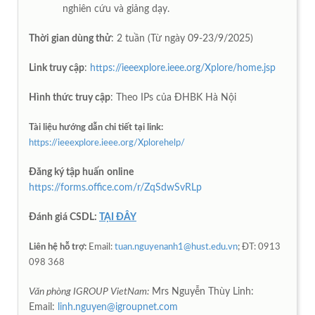
nghiên cứu và giảng dạy.
Thời gian dùng thử
: 2 tuần (Từ ngày 09-23/9/2025)
Link truy cập
:
https://ieeexplore.ieee.org/Xplore/home.jsp
Hình thức truy cập
: Theo IPs của ĐHBK Hà Nội
Tài liệu hướng dẫn chi tiết tại link:
https://ieeexplore.ieee.org/Xplorehelp/
Đăng ký tập huấn
online
https://forms.office.com/r/ZqSdwSvRLp
Đánh giá CSDL:
TẠI ĐÂY
Liên hệ hỗ trợ:
Email:
tuan.nguyenanh1@hust.edu.vn
; ĐT: 0913
098 368
Văn phòng IGROUP VietNam:
Mrs Nguyễn Thùy Linh:
Email:
linh.nguyen@igroupnet.com