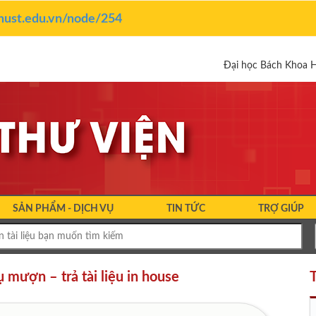
y.hust.edu.vn/node/254
Đại học Bách Khoa 
SẢN PHẨM - DỊCH VỤ
TIN TỨC
TRỢ GIÚP
 mượn – trả tài liệu in house
T