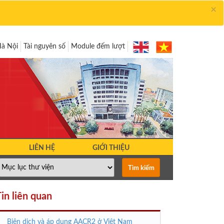
×
Hà Nội
Tài nguyên số
Module đếm lượt
LIÊN HỆ
GIỚI THIỆU
in liên quan
Biên dịch và áp dụng AACR2 ở Việt Nam