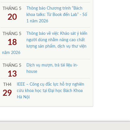
THÁNG 5
Thông báo Chương trình “Bách
khoa talks: Từ Book đến Lab” - Số
20
1 năm 2026
THÁNG 5
Thông báo về việc Khảo sát ý kiến
người dùng nhằm nâng cao chất
18
lượng sản phẩm, dịch vụ thư viện
năm 2026
THÁNG 5
Dịch vụ mượn, trả tài liệu in-
house
13
TH4
IEEE – Công cụ đắc lực hỗ trợ nghiên
cứu khoa học tại Đại học Bách Khoa
29
Hà Nội