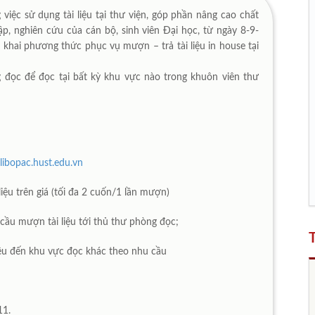
ệc sử dụng tài liệu tại thư viện, góp phần nâng cao chất
ập, nghiên cứu của cán bộ, sinh viên Đại học, từ ngày 8-9-
iển khai phương thức phục vụ mượn – trả tài liệu in house tại
 đọc để đọc tại bất kỳ khu vực nào trong khuôn viên thư
/libopac.hust.edu.vn
i liệu trên giá (tối đa 2 cuốn/1 lần mượn)
ầu mượn tài liệu tới thủ thư phòng đọc;
i liệu đến khu vực đọc khác theo nhu cầu
11.