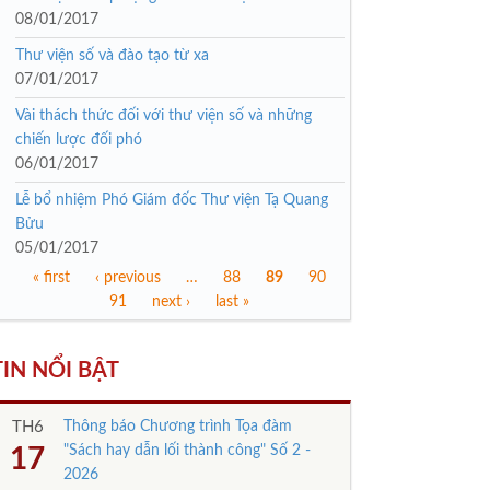
08/01/2017
Th­ư viện số và đào tạo từ xa
07/01/2017
Vài thách thức đối với thư viện số và những
chiến lược đối phó
06/01/2017
Lễ bổ nhiệm Phó Giám đốc Thư viện Tạ Quang
Bửu
05/01/2017
« first
‹ previous
…
88
89
90
Trang
91
next ›
last »
TIN NỔI BẬT
TH6
Thông báo Chương trình Tọa đàm
"Sách hay dẫn lối thành công" Số 2 -
17
2026