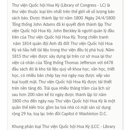
Th­ư viện Quốc hội Hoa Kỳ (Library of Congress - LC) là
thư­ viện thuộc loại lớn nhất trên thế giới về số lượng bản
sách báo. Được thành lập từ năm 1800 .Ngày 24/4/1800
Tổng thống John Adams đã kí quyết định thành lập Thư
viện Quốc hội Hoa Kỳ. John Beckley là người quản lý đầu
tiên của Thư viện Quốc hội Hoa Kỳ. Trong chiến tranh
năm 1814 quân đội Anh đã đốt Thư viện Quốc hội Hoa
Kỳ và hầu hết tài liệu trong thư viện đều bị phá huỷ. Năm
1815 thư viện được xây dựng lại trên cơ sở mua lại thư
viện cá nhân của Tổng thống Thomas Jefferson với 6478
đầu sách đó là kho tài liệu quý về khoa học, văn học, triết
học, có nhiều bản chép tay mà ngày nay được xếp vào
loại tuyệt mật. Thư viện Quốc hội Hoa Kỳ được tái thiết
trên nền tảng đó. Trải qua nhiều thăng trầm của lịch sử
sau hơn 200 năm kể từ ngày đư­ợc thành lập từ năm
1800 cho đến ngày nay Thư­ viện Quốc hội Hoa Kỳ là một
quần thể kiến trúc gồm ba toà nhà có mặt sàn sử dụng
rộng 29 ha, toạ lạc trên đồi Capitol ở Washinton D.C.
Khung phân loại Thư viện Quốc hội Hoa Kỳ (LCC - Library