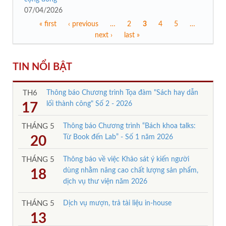
07/04/2026
« first
‹ previous
…
2
3
4
5
…
Trang
next ›
last »
TIN NỔI BẬT
TH6
Thông báo Chương trình Tọa đàm "Sách hay dẫn
lối thành công" Số 2 - 2026
17
THÁNG 5
Thông báo Chương trình “Bách khoa talks:
Từ Book đến Lab” - Số 1 năm 2026
20
THÁNG 5
Thông báo về việc Khảo sát ý kiến người
dùng nhằm nâng cao chất lượng sản phẩm,
18
dịch vụ thư viện năm 2026
THÁNG 5
Dịch vụ mượn, trả tài liệu in-house
13