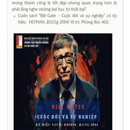
mừng thành công là tốt đẹp nhưng quan trọng hơn là
phải lắng nghe những bài học từ thất bại”.
Cuốn sách “Bill Gate – Cuộc đời và sự nghiệp” có ký
hiệu: HD9696 .B315g 2004. Vị trí: Phòng đọc 402.