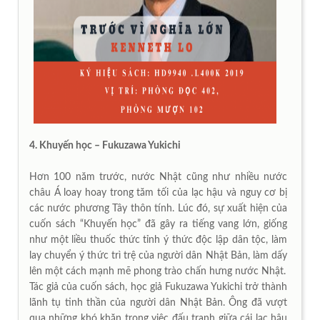
4. Khuyến học – Fukuzawa Yukichi
Hơn 100 năm trước, nước Nhật cũng như nhiều nước
châu Á loay hoay trong tăm tối của lạc hậu và nguy cơ bị
các nước phương Tây thôn tính. Lúc đó, sự xuất hiện của
cuốn sách “Khuyến học” đã gây ra tiếng vang lớn, giống
như một liều thuốc thức tỉnh ý thức độc lập dân tộc, làm
lay chuyển ý thức trì trệ của người dân Nhật Bản, làm dấy
lên một cách mạnh mẽ phong trào chấn hưng nước Nhật.
Tác giả của cuốn sách, học giả Fukuzawa Yukichi trở thành
lãnh tụ tinh thần của người dân Nhật Bản. Ông đã vượt
qua những khó khăn trong việc đấu tranh giữa cái lạc hậu