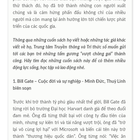
thử thách đó, họ đã trở thành những con người xuất
chúng và là cảm hứng phấn đấu không chỉ của nhiều
người mà còn mang lại ảnh hưởng lớn tới chiến lược phát
triển của các quốc gia.
Thông qua những cuốn sách họ viết hoặc những tác giả khác
viết về họ, Trung tâm Truyền thông và Tri thức số muốn gửi
tới các bạn trẻ những tấm gương “vượt chông gai” thành
công. Hãy tìm đọc những cuốn sách này để có thêm nhiều
động lực sống, học tập và lao động nhé.
1. Bill Gate – Cuộc đời và sự nghiệp - Minh Đức, Thuỳ Linh
biên soạn
Trước khi trở thành tỷ phú giàu nhất thế giới, Bill Gate đã
từng rời bỏ trường Đại học Harvart danh giá để theo đuổi
đam mê. Ông đã từng thất bại với công ty đầu tiên của
mình, nhưng sự kiên trì và tài năng vượt trội, ông đã “trở
lại vô cùng lợi hại” với Microsoft và biến cái tên này trở
thành “thương hiệu quốc dân”. Ông từng nói: “Việc ăn