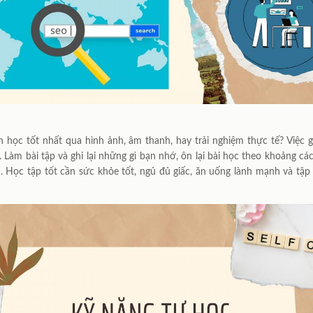
ch học tốt nhất qua hình ảnh, âm thanh, hay trải nghiệm thực tế? Việc 
Làm bài tập và ghi lại những gì bạn nhớ, ôn lại bài học theo khoảng các
 Học tập tốt cần sức khỏe tốt, ngủ đủ giấc, ăn uống lành mạnh và tập