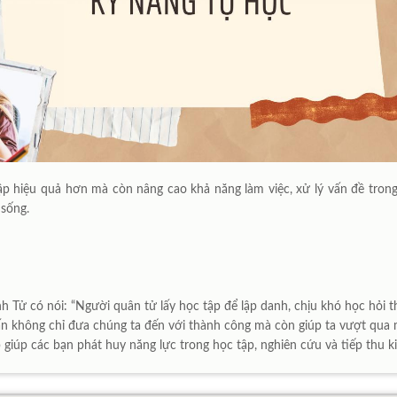
tập hiệu quả hơn mà còn nâng cao khả năng làm việc, xử lý vấn đề tron
sống.
Tử có nói: “Người quân tử lấy học tập để lập danh, chịu khó học hỏi thì
ấn không chỉ đưa chúng ta đến với thành công mà còn giúp ta vượt qua 
í kíp giúp các bạn phát huy năng lực trong học tập, nghiên cứu và tiếp thu k