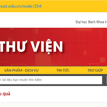
y.hust.edu.vn/node/254
Đại học Bách Khoa 
SẢN PHẨM - DỊCH VỤ
TIN TỨC
TRỢ GIÚP
u quả