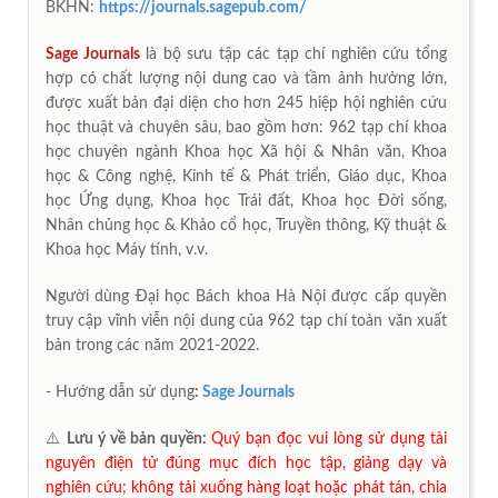
BKHN:
https://journals.sagepub.com/
Sage Journals
là bộ sưu tập các tạp chí nghiên cứu tổng
hợp có chất lượng nội dung cao và tầm ảnh hưởng lớn,
được xuất bản đại diện cho hơn 245 hiệp hội nghiên cứu
học thuật và chuyên sâu, bao gồm hơn: 962 tạp chí khoa
học chuyên ngành Khoa học Xã hội & Nhân văn, Khoa
học & Công nghệ, Kinh tế & Phát triển, Giáo dục, Khoa
học Ứng dụng, Khoa học Trái đất, Khoa học Đời sống,
Nhân chủng học & Khảo cổ học, Truyền thông, Kỹ thuật &
Khoa học Máy tính, v.v.
Người dùng Đại học Bách khoa Hà Nội được cấp quyền
truy cập vĩnh viễn nội dung của 962 tạp chí toàn văn xuất
bản trong các năm 2021-2022.
- Hướng dẫn sử dụng
:
Sage Journals
⚠️
Lưu ý về bản quyền:
Quý bạn đọc vui lòng sử dụng tài
nguyên điện tử đúng mục đích học tập, giảng dạy và
nghiên cứu; không tải xuống hàng loạt hoặc phát tán, chia