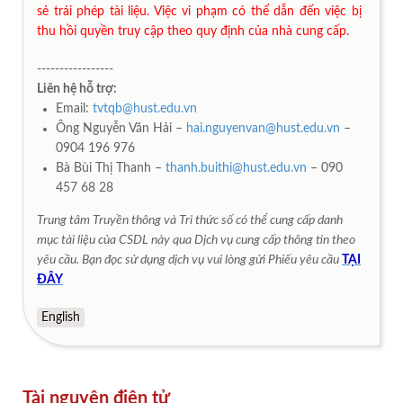
sẻ trái phép tài liệu. Việc vi phạm có thể dẫn đến việc bị
thu hồi quyền truy cập theo quy định của nhà cung cấp.
-----------------
Liên hệ hỗ trợ:
Email:
tvtqb@hust.edu.vn
Ông Nguyễn Văn Hải –
hai.nguyenvan@hust.edu.vn
–
0904 196 976
Bà Bùi Thị Thanh –
thanh.buithi@hust.edu.vn
– 090
457 68 28
Trung tâm Truyền thông và Tri thức số có thể cung cấp danh
mục tài liệu của CSDL này qua Dịch vụ cung cấp thông tin theo
yêu cầu. Bạn đọc sử dụng dịch vụ vui lòng gửi Phiếu yêu cầu
TẠI
ĐÂY
English
Tài nguyên điện tử