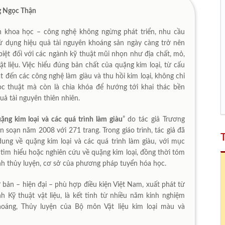
ng Ngọc Thận
h khoa học – công nghệ không ngừng phát triển, nhu cầu
sử dụng hiệu quả tài nguyên khoáng sản ngày càng trở nên
 biệt đối với các ngành kỹ thuật mũi nhọn như địa chất, mỏ,
ật liệu. Việc hiểu đúng bản chất của quặng kim loại, từ cấu
t đến các công nghệ làm giàu và thu hồi kim loại, không chỉ
ọc thuật mà còn là chìa khóa để hướng tới khai thác bền
uả tài nguyên thiên nhiên.
ặng kim loại và các quá trình làm giàu
” do tác giả Trương
 soạn năm 2008 với 271 trang. Trong giáo trình, tác giả đã
dung về quặng kim loại và các quá trình làm giàu, với mục
 tìm hiểu hoặc nghiên cứu về quặng kim loại, đồng thời tóm
nh thủy luyện, cơ sở của phương pháp tuyển hóa học.
bản – hiện đại – phù hợp điều kiện Việt Nam, xuất phát từ
 Kỹ thuật vật liệu, là kết tinh từ nhiều năm kinh nghiệm
oáng, Thủy luyện của Bộ môn Vật liệu kim loại màu và