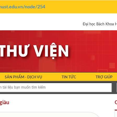
y.hust.edu.vn/node/254
Đại học Bách Khoa 
SẢN PHẨM - DỊCH VỤ
TIN TỨC
TRỢ GIÚP
giàu
G